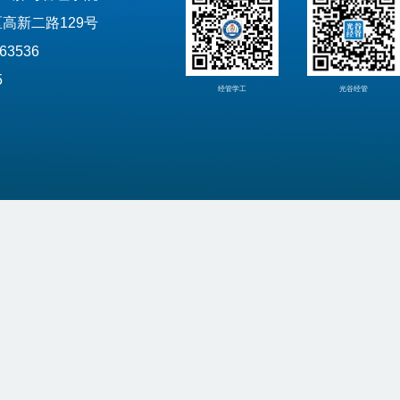
高新二路129号
63536
5
经管学工
光谷经管