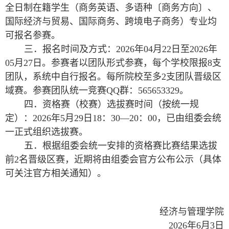
全日制在籍学生（商务英语、多语种〔商务方向〕、
国际经济与贸易、国际商务、跨境电子商务）专业均
可报名参赛。
三．报名时间及方式：
2026
年
04
月
22
日至
2026
年
05
月
2
7
日。
参赛者以团队形式参赛，每个学校限报
8
支
团队
，
系统中自行报名
。每所院校至多
2
支团队晋级区
域赛。
参赛团队统一
竞赛
QQ
群：
565653329
。
四．
资格赛（校赛）
选拔赛时间（
按统一规
定
）：
2026
年
5
月
2
9
日
18
：
30
—
20
：
00
，
已由组委会统
一正式组织选拔赛
。
五
．
根据组委会统一安排的资格赛比赛结果选拔
前
2
名晋级区赛，近期将由组委会官方公布公示（具体
可关注官方相关通知）。
经济与管理学院
2026
年
6
月
3
日