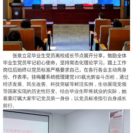
张泉
立足毕业生党员离校成长节点展开分享，勉励全体
毕业生党员牢记初心使命，坚持常态化理论学习，踏上工作
岗位后始终以党员标准严格要求自己，在各行各业主动亮身
份、作表率。
徐梅馨
系统梳理建党
10
5
载光辉奋斗历程，通过
经济发展、民生改善、科技突破等鲜活实例，生动展现党领
导国家实现的历史性巨变。结合毕业生即将就业的实际，她
着重叮嘱大家牢记党员第一身份，以党员标准指引自身成长
前行。